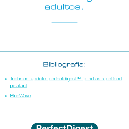
adultos.
Bibliografía:
Technical update: perfectdigest™ fpi sd as a petfood
palatant
BlueWave