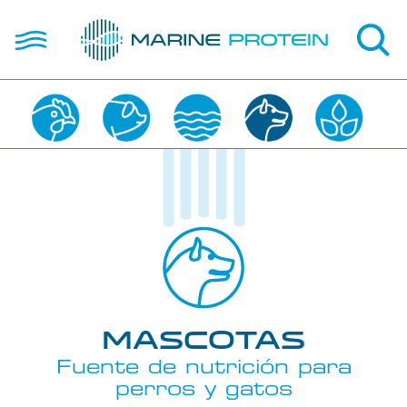
Pasar
open
al
hola
contenido
principal
Nosotros
Productos
Aplicaciones
Clientes
Contacto
Mascotas
EN
Fuente de nutrición para
perros y gatos